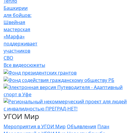
Тепло
Башкирии
для бойцов:
Швейная
мастерская
«Марфа»
поддерживает
участников
СВО
Все видеосюжеты
УГОИ Мир
Мероприятия в УГОИ Мир
Объявления
План