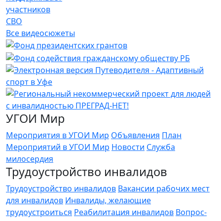
участников
СВО
Все видеосюжеты
УГОИ Мир
Мероприятия в УГОИ Мир
Объявления
План
Мероприятий в УГОИ Мир
Новости
Служба
милосердия
Трудоустройство инвалидов
Трудоустройство инвалидов
Вакансии рабочих мест
для инвалидов
Инвалиды, желающие
трудоустроиться
Реабилитация инвалидов
Вопрос-