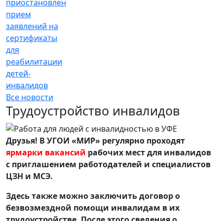
приостановлен
прием
заявлений на
сертификаты
для
реабилитации
детей-
инвалидов
Все новости
Трудоустройство инвалидов
Друзья! В УГОИ «МИР» регулярно проходят
ярмарки вакансий
рабочих мест для инвалидов
с приглашением работодателей и специалистов
ЦЗН и МСЭ.
Здесь также можно заключить договор о
безвозмездной помощи инвалидам в их
трудоустройстве. После этого сведения о