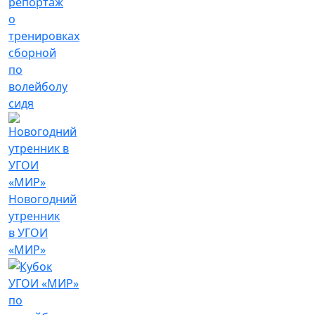
репортаж
о
тренировках
сборной
по
волейболу
сидя
Новогодний
утренник
в УГОИ
«МИР»