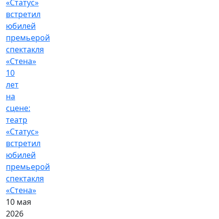
10
лет
на
сцене:
театр
«Статус»
встретил
юбилей
премьерой
спектакля
«Стена»
10 мая
2026