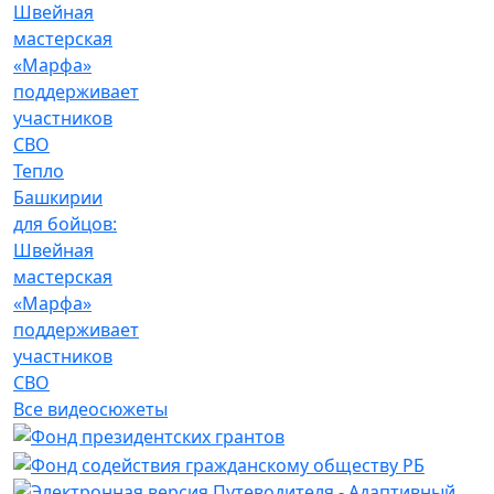
Тепло
Башкирии
для бойцов:
Швейная
мастерская
«Марфа»
поддерживает
участников
СВО
Все видеосюжеты