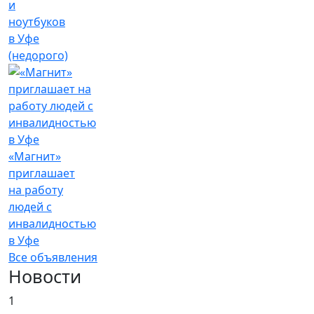
и
ноутбуков
в Уфе
(недорого)
«Магнит»
приглашает
на работу
людей с
инвалидностью
в Уфе
Все объявления
Новости
1