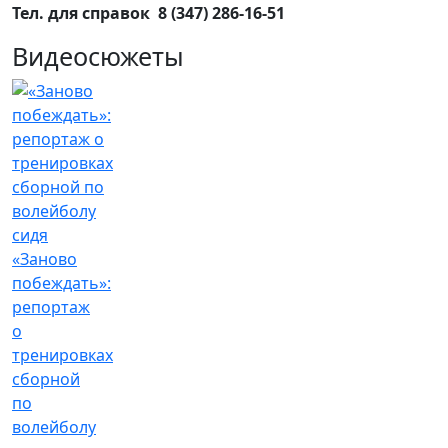
Тел. для справок 8 (347) 286-16-51
Видеосюжеты
«Заново
побеждать»:
репортаж
о
тренировках
сборной
по
волейболу