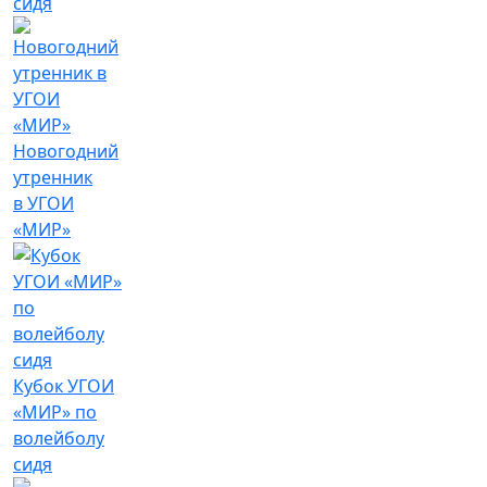
сидя
Новогодний
утренник
в УГОИ
«МИР»
Кубок УГОИ
«МИР» по
волейболу
сидя