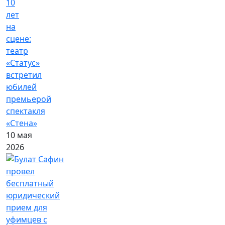
10
лет
на
сцене:
театр
«Статус»
встретил
юбилей
премьерой
спектакля
«Стена»
10 мая
2026