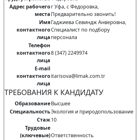
Адрес рабочего
г Уфа, с Федоровка,
места
Предварительно звонить!
Имя
Гаджиева Севиндж Анверовна,
контактного
Специалист по подбору
лица
персонала
Телефон
контактного
8 (347) 2249974
лица
E-mail
контактного
itarisova@limak.com.tr
лица
ТРЕБОВАНИЯ К КАНДИДАТУ
Образование
Высшее
Специальность
Экология и природопользование
Стаж
10
Трудовые
(ключевые)
Ответственность