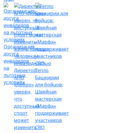
Организация
досуга
инвалидов
на
Директор
Тепло
льготных
АНО
Башкирии
условиях
«Добро»
для бойцов:
уверен,
Швейная
что
мастерская
доступный
«Марфа»
спорт
поддерживает
может
участников
изменить
СВО