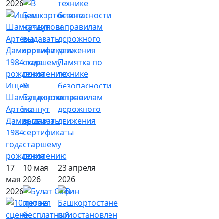
2026
Памятка по
технике
Ищем
В
безопасности
Шамсутдинова
Башкортостане
и правилам
Артёма
начнут
дорожного
Дамировича
выдавать
движения
1984
сертификаты
года
старшему
рождения
поколению
17
10 мая
23 апреля
мая
2026
2026
2026