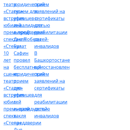
Булат
10
Сафин
В
лет
провел
Башкортостане
на
бесплатный
приостановлен
сцене:
юридический
прием
театр
прием
заявлений на
«Статус»
для
сертификаты
встретил
уфимцев
для
юбилей
с
реабилитации
премьерой
инвалидностью
детей-
спектакля
в
инвалидов
«Стена»
преддверии
Дня