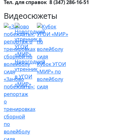
Тел. для справок 8 (347) 286-16-51
Видеосюжеты
Новогодний
Кубок УГОИ
утренник
«МИР» по
в УГОИ
«Заново
волейболу
«МИР»
побеждать»:
сидя
репортаж
о
тренировках
сборной
по
волейболу
сидя