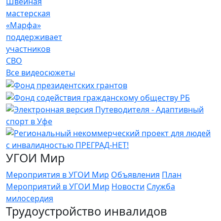
Швейная
мастерская
«Марфа»
поддерживает
участников
СВО
Все видеосюжеты
УГОИ Мир
Мероприятия в УГОИ Мир
Объявления
План
Мероприятий в УГОИ Мир
Новости
Служба
милосердия
Трудоустройство инвалидов