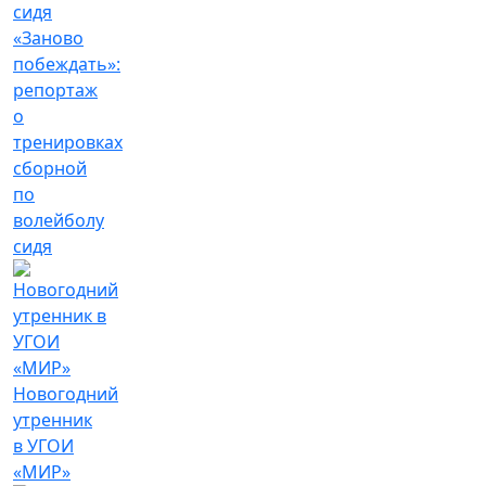
«Заново
побеждать»:
репортаж
о
тренировках
сборной
по
волейболу
сидя
Новогодний
утренник
в УГОИ
«МИР»