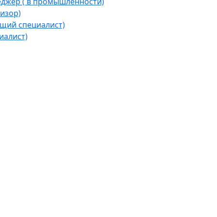
джер ( в промышленности)
изор)
щий специалист)
иалист)