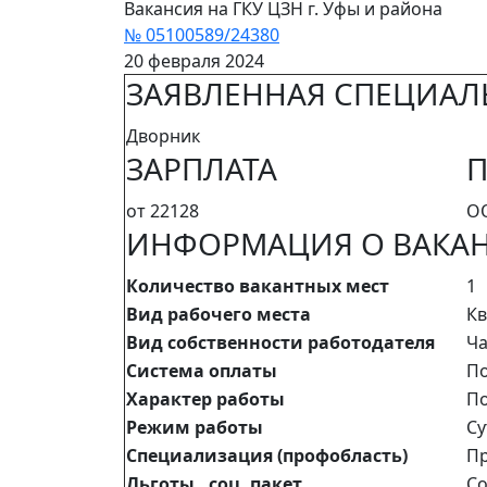
Вакансия на ГКУ ЦЗН г. Уфы и района
№ 05100589/24380
20 февраля 2024
ЗАЯВЛЕННАЯ СПЕЦИАЛ
Дворник
ЗАРПЛАТА
П
от 22128
ОО
ИНФОРМАЦИЯ О ВАКА
Количество вакантных мест
1
Вид рабочего места
Кв
Вид собственности работодателя
Ча
Система оплаты
По
Характер работы
По
Режим работы
Су
Специализация (профобласть)
Пр
Льготы, соц. пакет
Со