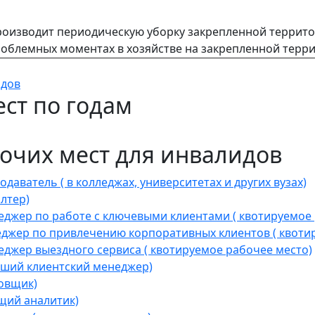
оизводит периодическую уборку закрепленной террито
облемных моментах в хозяйстве на закрепленной терри
идов
ст по годам
очих мест для инвалидов
ватель ( в колледжах, университетах и других вузах)
лтер)
джер по работе с ключевыми клиентами ( квотируемое 
жер по привлечению корпоративных клиентов ( квотир
жер выездного сервиса ( квотируемое рабочее место)
ший клиентский менеджер)
овщик)
щий аналитик)