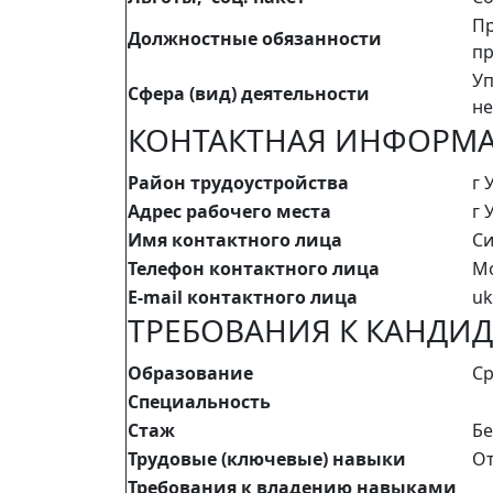
Пр
Должностные обязанности
пр
Уп
Сфера (вид) деятельности
не
КОНТАКТНАЯ ИНФОРМ
Район трудоустройства
г 
Адрес рабочего места
г 
Имя контактного лица
Си
Телефон контактного лица
Мо
E-mail контактного лица
uk
ТРЕБОВАНИЯ К КАНДИД
Образование
Ср
Специальность
Стаж
Бе
Трудовые (ключевые) навыки
От
Требования к владению навыками