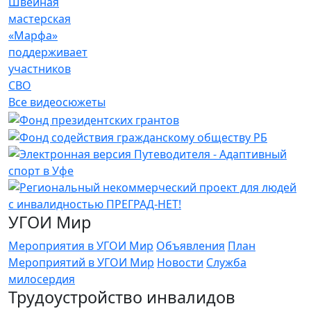
Швейная
мастерская
«Марфа»
поддерживает
участников
СВО
Все видеосюжеты
УГОИ Мир
Мероприятия в УГОИ Мир
Объявления
План
Мероприятий в УГОИ Мир
Новости
Служба
милосердия
Трудоустройство инвалидов