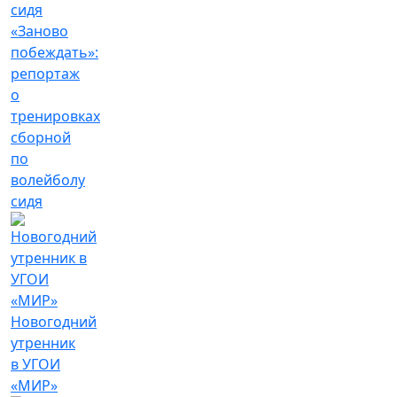
«Заново
побеждать»:
репортаж
о
тренировках
сборной
по
волейболу
сидя
Новогодний
утренник
в УГОИ
«МИР»