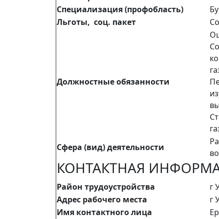
Специализация (профобласть)
Бу
Льготы, соц. пакет
Со
Оц
Со
ко
га
Должностные обязанности
Пе
из
вы
Ст
га
Ра
Сфера (вид) деятельности
во
КОНТАКТНАЯ ИНФОРМ
Район трудоустройства
г 
Адрес рабочего места
г 
Имя контактного лица
Ер