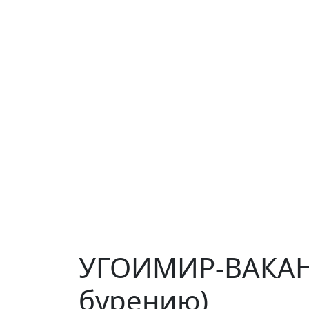
УГОИМИР-ВАКАНС
бурению)