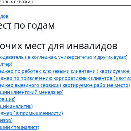
зовых скважин
идов
ст по годам
очих мест для инвалидов
ватель ( в колледжах, университетах и других вузах)
лтер)
джер по работе с ключевыми клиентами ( квотируемое 
жер по привлечению корпоративных клиентов ( квотир
жер выездного сервиса ( квотируемое рабочее место)
ший клиентский менеджер)
овщик)
щий аналитик)
джер ( в промышленности)
изор)
щий специалист)