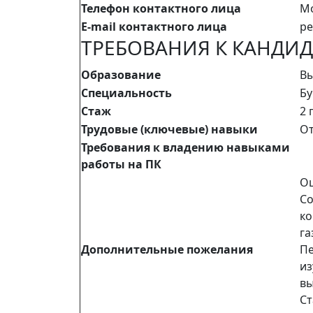
Телефон контактного лица
Мо
E-mail контактного лица
pe
ТРЕБОВАНИЯ К КАНДИД
Образование
В
Специальность
Бу
Стаж
2 
Трудовые (ключевые) навыки
От
Требования к владению навыками
работы на ПК
Оц
Со
ко
га
Дополнительные пожелания
Пе
из
вы
Ст