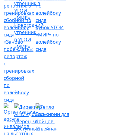
Новогодний
Кубок УГОИ
утренник
«МИР» по
в УГОИ
«Заново
волейболу
«МИР»
побеждать»:
сидя
репортаж
о
тренировках
сборной
по
волейболу
сидя