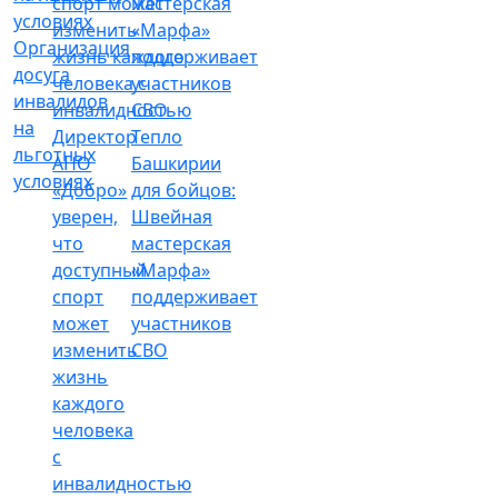
Организация
досуга
инвалидов
на
Директор
Тепло
льготных
АНО
Башкирии
условиях
«Добро»
для бойцов:
уверен,
Швейная
что
мастерская
доступный
«Марфа»
спорт
поддерживает
может
участников
изменить
СВО
жизнь
каждого
человека
с
инвалидностью