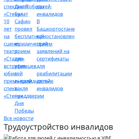
Булат
10
Сафин
В
лет
провел
Башкортостане
на
бесплатный
приостановлен
сцене:
юридический
прием
театр
прием
заявлений на
«Статус»
для
сертификаты
встретил
уфимцев
для
юбилей
с
реабилитации
премьерой
инвалидностью
детей-
спектакля
в
инвалидов
«Стена»
преддверии
Дня
Победы
Все новости
Трудоустройство инвалидов