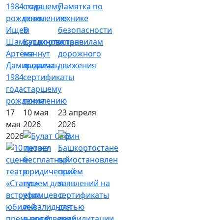
Памятка по
технике
Ищем
В
безопасности
Шамсутдинова
Башкортостане
и правилам
Артёма
начнут
дорожного
Дамировича
выдавать
движения
1984
сертификаты
года
старшему
рождения
поколению
17
10 мая
23 апреля
мая
2026
2026
2026