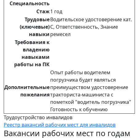
Специальность
Стаж
1 год
Трудовые
Водительское удостоверение кат.
(ключевые)
C, Ответственность, Знание
навыки
ремесел
Требования к
владению
навыками
работы на ПК
Опыт работы водителем
погрузчика будет являться
Дополнительные
преимуществом удостоверение
пожелания
тракториста-машиниста с
пометкой "водитель погрузчика"
Готовность к обучению
Трудоустройство инвалидов
Реестр вакансий рабочих мест для инвалидов
Вакансии рабочих мест по годам