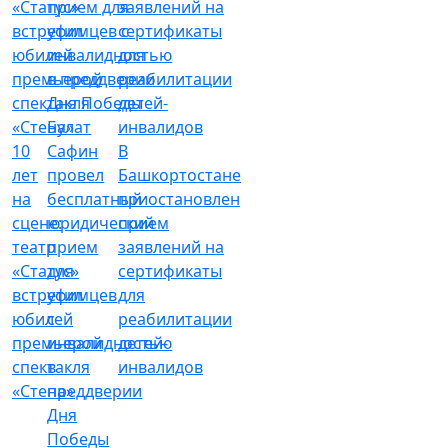
Булат
10
Сафин
В
лет
провел
Башкортостане
на
бесплатный
приостановлен
сцене:
юридический
прием
театр
прием
заявлений на
«Статус»
для
сертификаты
встретил
уфимцев
для
юбилей
с
реабилитации
премьерой
инвалидностью
детей-
спектакля
в
инвалидов
«Стена»
преддверии
Дня
Победы