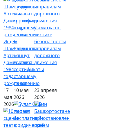
Памятка по
технике
Ищем
В
безопасности
Шамсутдинова
Башкортостане
и правилам
Артёма
начнут
дорожного
Дамировича
выдавать
движения
1984
сертификаты
года
старшему
рождения
поколению
17
10 мая
23 апреля
мая
2026
2026
2026