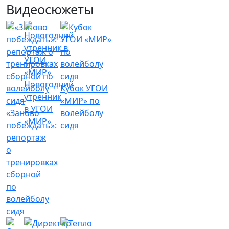
Видеосюжеты
Новогодний
Кубок УГОИ
утренник
«МИР» по
в УГОИ
«Заново
волейболу
«МИР»
побеждать»:
сидя
репортаж
о
тренировках
сборной
по
волейболу
сидя