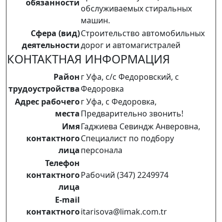
обязанности
обслуживаемых стиральных
машин.
Сфера (вид)
Строительство автомобильных
деятельности
дорог и автомагистралей
КОНТАКТНАЯ ИНФОРМАЦИЯ
Район
г Уфа, с/с Федоровский, с
трудоустройства
Федоровка
Адрес рабочего
г Уфа, с Федоровка,
места
Предварительно звонить!
Имя
Гаджиева Севиндж Анверовна,
контактного
Специалист по подбору
лица
персонала
Телефон
контактного
Рабочий (347) 2249974
лица
E-mail
контактного
itarisova@limak.com.tr