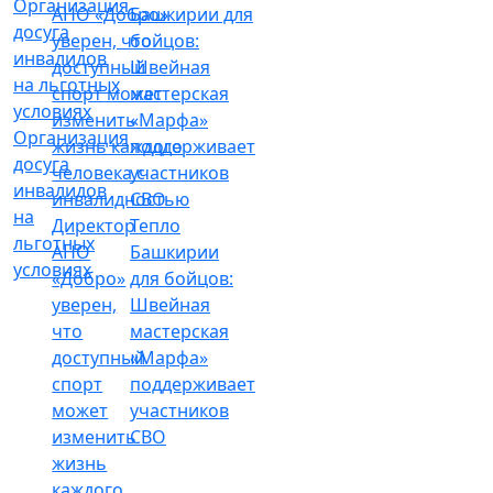
Организация
досуга
инвалидов
на
Директор
Тепло
льготных
АНО
Башкирии
условиях
«Добро»
для бойцов:
уверен,
Швейная
что
мастерская
доступный
«Марфа»
спорт
поддерживает
может
участников
изменить
СВО
жизнь
каждого