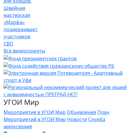
для бойцов:
Швейная
мастерская
«Марфа»
поддерживает
участников
СВО
Все видеосюжеты
УГОИ Мир
Мероприятия в УГОИ Мир
Объявления
План
Мероприятий в УГОИ Мир
Новости
Служба
милосердия