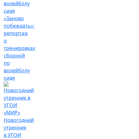
«Заново
побеждать»:
репортаж
о
тренировках
сборной
по
волейболу
сидя
Новогодний
утренник
в УГОИ