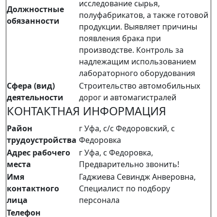
исследование сырья,
Должностные
полуфабрикатов, а также готовой
обязанности
продукции. Выявляет причины
появления брака при
производстве. Контроль за
надлежащим использованием
лабораторного оборудования
Сфера (вид)
Строительство автомобильных
деятельности
дорог и автомагистралей
КОНТАКТНАЯ ИНФОРМАЦИЯ
Район
г Уфа, с/с Федоровский, с
трудоустройства
Федоровка
Адрес рабочего
г Уфа, с Федоровка,
места
Предварительно звонить!
Имя
Гаджиева Севиндж Анверовна,
контактного
Специалист по подбору
лица
персонала
Телефон