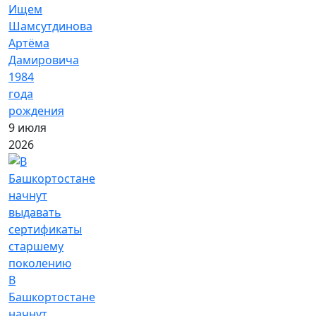
Ищем
Шамсутдинова
Артёма
Дамировича
1984
года
рождения
9 июля
2026
В
Башкортостане
начнут