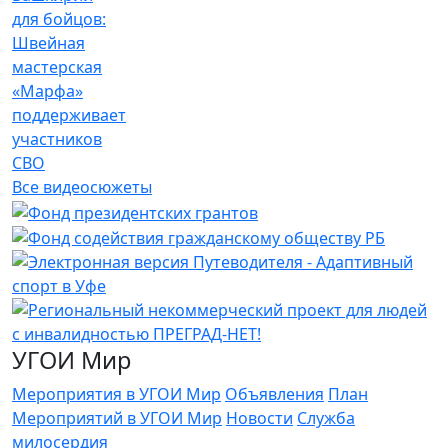
для бойцов:
Швейная
мастерская
«Марфа»
поддерживает
участников
СВО
Все видеосюжеты
УГОИ Мир
Мероприятия в УГОИ Мир
Объявления
План
Мероприятий в УГОИ Мир
Новости
Служба
милосердия