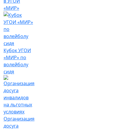
в УГОИ
«МИР»
Кубок УГОИ
«МИР» по
волейболу
сидя
Организация
досуга