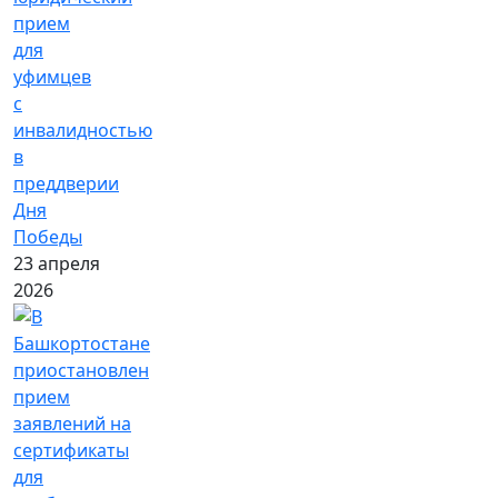
прием
для
уфимцев
с
инвалидностью
в
преддверии
Дня
Победы
23 апреля
2026