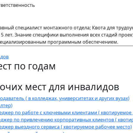
ветственность
авный специалист монтажного отдела; Квота для трудо
 5 лет. Знание специфики выполнения всех стадий прое
ециализированным программным обеспечением.
идов
ст по годам
очих мест для инвалидов
ватель ( в колледжах, университетах и других вузах)
лтер)
джер по работе с ключевыми клиентами ( квотируемое 
жер по привлечению корпоративных клиентов ( квотир
жер выездного сервиса ( квотируемое рабочее место)