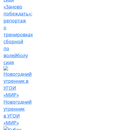
«Заново
побеждать»:
репортаж
о
тренировках
сборной
по
волейболу
сидя
Новогодний
утренник
в УГОИ
«МИР»