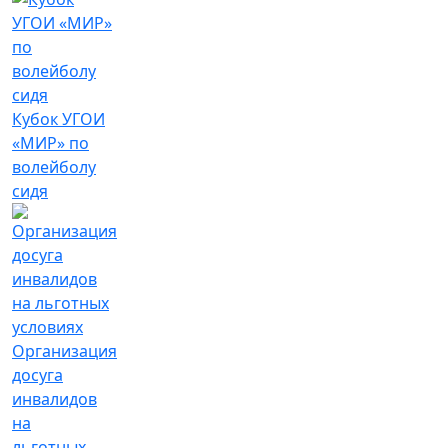
Кубок УГОИ
«МИР» по
волейболу
сидя
Организация
досуга
инвалидов
на
льготных