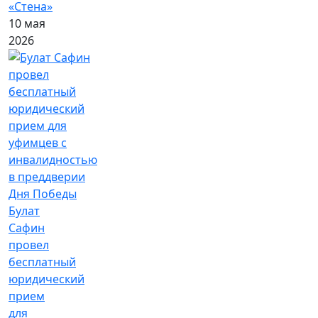
«Стена»
10 мая
2026
Булат
Сафин
провел
бесплатный
юридический
прием
для