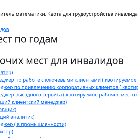
итель математики. Квота для трудоустройства инвалида
идов
ст по годам
очих мест для инвалидов
лтер)
джер по работе с ключевыми клиентами ( квотируемое 
жер по привлечению корпоративных клиентов ( квотир
жер выездного сервиса ( квотируемое рабочее место)
ший клиентский менеджер)
овщик)
щий аналитик)
джер ( в промышленности)
изор)