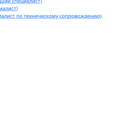
щий специалист)
иалист)
алист по техническому сопровождению)