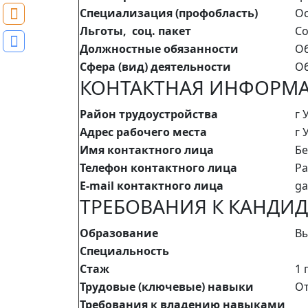
Специализация (профобласть)
Ос
Льготы, соц. пакет
Со
Должностные обязанности
Об
Сфера (вид) деятельности
Об
КОНТАКТНАЯ ИНФОРМ
Район трудоустройства
г 
Адрес рабочего места
г 
Имя контактного лица
Бе
Телефон контактного лица
Ра
E-mail контактного лица
ga
ТРЕБОВАНИЯ К КАНДИД
Образование
В
Специальность
Стаж
1 
Трудовые (ключевые) навыки
От
Требования к владению навыками