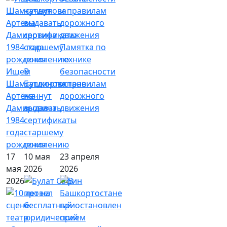
Памятка по
технике
Ищем
В
безопасности
Шамсутдинова
Башкортостане
и правилам
Артёма
начнут
дорожного
Дамировича
выдавать
движения
1984
сертификаты
года
старшему
рождения
поколению
17
10 мая
23 апреля
мая
2026
2026
2026