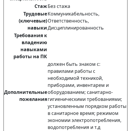
Стаж
Без стажа
Трудовые
Коммуникабельность,
(ключевые)
Ответственность,
навыки
Дисциплинированность
Требования к
владению
навыками
работы на ПК
должен быть знаком с:
правилами работы с
необходимой техникой,
приборами, инвентарем и
Дополнительные
оборудованием; санитарно-
пожелания
гигиеническими требованиями;
установленным порядком работы
в санитарное время; режимом
экономии электропотребления,
водопотребления и т.д