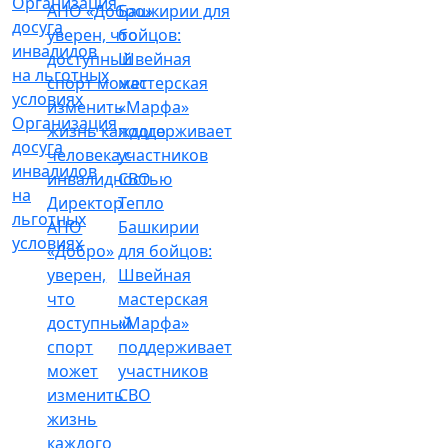
Организация
досуга
инвалидов
на
Директор
Тепло
льготных
АНО
Башкирии
условиях
«Добро»
для бойцов:
уверен,
Швейная
что
мастерская
доступный
«Марфа»
спорт
поддерживает
может
участников
изменить
СВО
жизнь
каждого