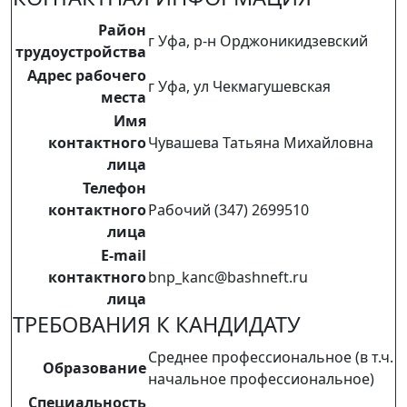
Район
г Уфа, р-н Орджоникидзевский
трудоустройства
Адрес рабочего
г Уфа, ул Чекмагушевская
места
Имя
контактного
Чувашева Татьяна Михайловна
лица
Телефон
контактного
Рабочий (347) 2699510
лица
E-mail
контактного
bnp_kanc@bashneft.ru
лица
ТРЕБОВАНИЯ К КАНДИДАТУ
Среднее профессиональное (в т.ч.
Образование
начальное профессиональное)
Специальность