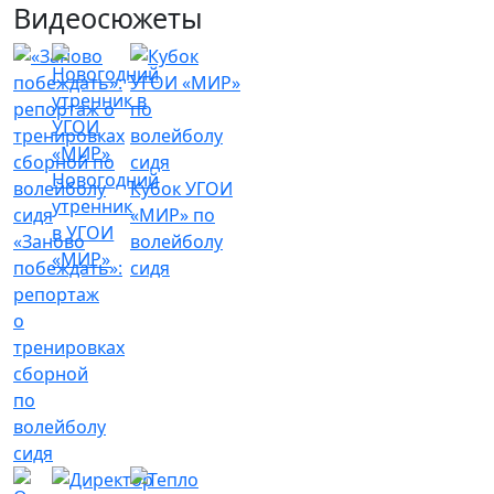
Видеосюжеты
Новогодний
Кубок УГОИ
утренник
«МИР» по
в УГОИ
«Заново
волейболу
«МИР»
побеждать»:
сидя
репортаж
о
тренировках
сборной
по
волейболу
сидя