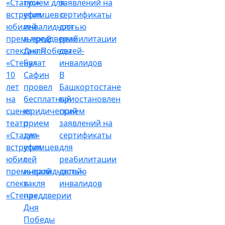
Булат
10
Сафин
В
лет
провел
Башкортостане
на
бесплатный
приостановлен
сцене:
юридический
прием
театр
прием
заявлений на
«Статус»
для
сертификаты
встретил
уфимцев
для
юбилей
с
реабилитации
премьерой
инвалидностью
детей-
спектакля
в
инвалидов
«Стена»
преддверии
Дня
Победы