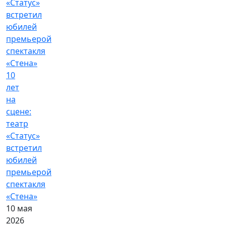
10
лет
на
сцене:
театр
«Статус»
встретил
юбилей
премьерой
спектакля
«Стена»
10 мая
2026