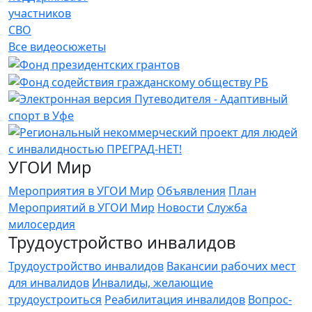
участников
СВО
Все видеосюжеты
УГОИ Мир
Мероприятия в УГОИ Мир
Объявления
План
Мероприятий в УГОИ Мир
Новости
Служба
милосердия
Трудоустройство инвалидов
Трудоустройство инвалидов
Вакансии рабочих мест
для инвалидов
Инвалиды, желающие
трудоустроиться
Реабилитация инвалидов
Вопрос-