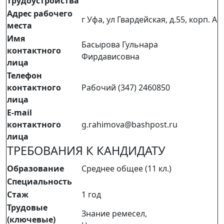
трудоустройства
Адрес рабочего
г Уфа, ул Гвардейская, д.55, корп. А
места
Имя
Басырова Гульнара
контактного
Фирдависовна
лица
Телефон
контактного
Рабочий (347) 2460850
лица
E-mail
контактного
g.rahimova@bashpost.ru
лица
ТРЕБОВАНИЯ К КАНДИДАТУ
Образование
Среднее общее (11 кл.)
Специальность
Стаж
1 год
Трудовые
Знание ремесел,
(ключевые)