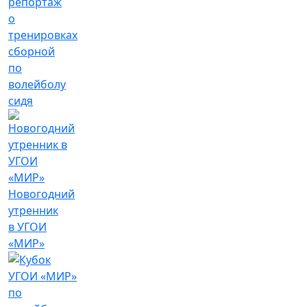
репортаж
о
тренировках
сборной
по
волейболу
сидя
Новогодний
утренник
в УГОИ
«МИР»