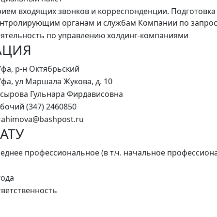
ием входящих звонков и корреспонденции. Подготовка
нтролирующим органам и службам Компании по запросу
ятельность по управлению холдинг-компаниями
АЦИЯ
Уфа, р-н Октябрьский
Уфа, ул Маршала Жукова, д. 10
сырова Гульнара Фирдависовна
бочий (347) 2460850
rahimova@bashpost.ru
АТУ
еднее профессиональное (в т.ч. начальное профессион
года
ветственность