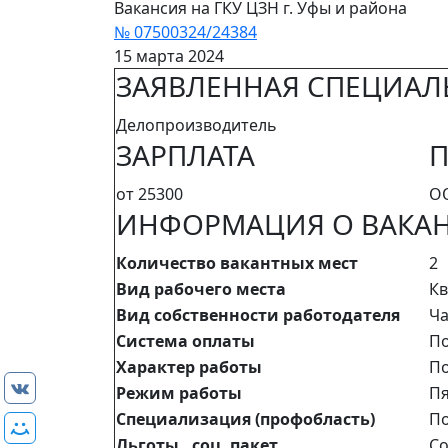
Вакансия на ГКУ ЦЗН г. Уфы и района
№ 07500324/24384
15 марта 2024
ЗАЯВЛЕННАЯ СПЕЦИАЛ
Делопроизводитель
ЗАРПЛАТА
П
от 25300
ОО
ИНФОРМАЦИЯ О ВАКА
Количество вакантных мест
2
Вид рабочего места
Кв
Вид собственности работодателя
Ча
Система оплаты
По
Характер работы
По
Режим работы
Пя
Специализация (профобласть)
По
Льготы, соц. пакет
Со