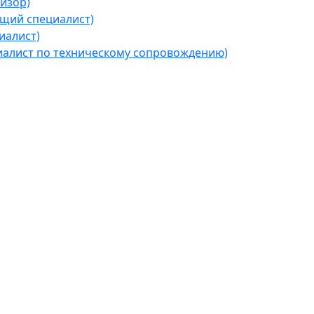
изор)
щий специалист)
иалист)
алист по техническому сопровождению)