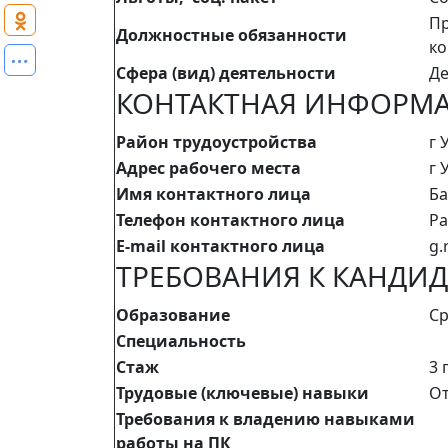
Пр
Должностные обязанности
ко
Сфера (вид) деятельности
Де
КОНТАКТНАЯ ИНФОРМ
Район трудоустройства
г 
Адрес рабочего места
г 
Имя контактного лица
Ба
Телефон контактного лица
Ра
E-mail контактного лица
g.
ТРЕБОВАНИЯ К КАНДИД
Образование
Ср
Специальность
Стаж
3 
Трудовые (ключевые) навыки
От
Требования к владению навыками
работы на ПК