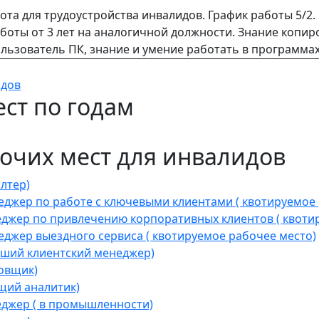
ота для трудоустройства инвалидов. График работы 5/2
боты от 3 лет на аналогичной должности. Знание копи
льзователь ПК, знание и умение работать в программах
идов
ст по годам
очих мест для инвалидов
лтер)
джер по работе с ключевыми клиентами ( квотируемое 
жер по привлечению корпоративных клиентов ( квотир
жер выездного сервиса ( квотируемое рабочее место)
ший клиентский менеджер)
овщик)
щий аналитик)
джер ( в промышленности)