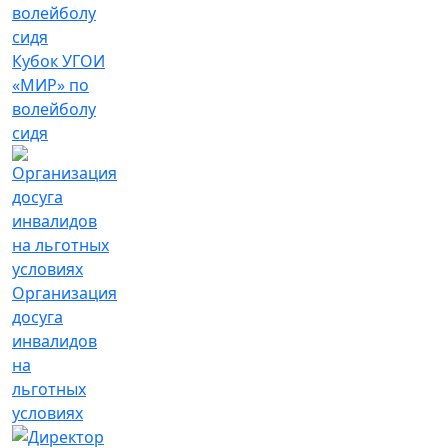
Кубок УГОИ
«МИР» по
волейболу
сидя
Организация
досуга
инвалидов
на
льготных
условиях