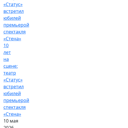
10
лет
на
сцене:
театр
«Статус»
встретил
юбилей
премьерой
спектакля
«Стена»
10 мая
2026