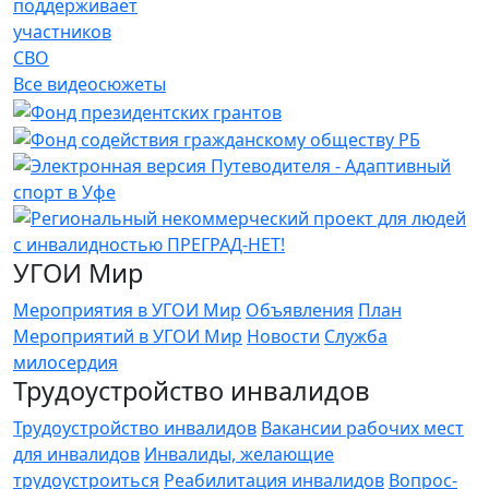
поддерживает
участников
СВО
Все видеосюжеты
УГОИ Мир
Мероприятия в УГОИ Мир
Объявления
План
Мероприятий в УГОИ Мир
Новости
Служба
милосердия
Трудоустройство инвалидов
Трудоустройство инвалидов
Вакансии рабочих мест
для инвалидов
Инвалиды, желающие
трудоустроиться
Реабилитация инвалидов
Вопрос-