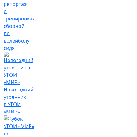
репортаж
о
тренировках
сборной
по
волейболу
сидя
Новогодний
утренник
в УГОИ
«МИР»