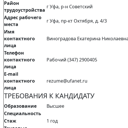
Район
г Уфа, р-н Советский
трудоустройства
Адрес рабочего
г Уфа, пр-кт Октября, д. 4/3
места
Имя
контактного
Виноградова Екатерина Николаевн
лица
Телефон
контактного
Рабочий (347) 2900405
лица
E-mail
контактного
rezume@ufanet.ru
лица
ТРЕБОВАНИЯ К КАНДИДАТУ
Образование
Высшее
Специальность
Стаж
1 год