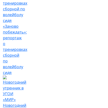
«Заново
побеждать»:
репортаж
о
тренировках
сборной
по
волейболу
сидя
Новогодний