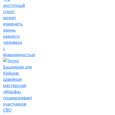
доступный
спорт
может
изменить
жизнь
каждого
человека
с
инвалидностью