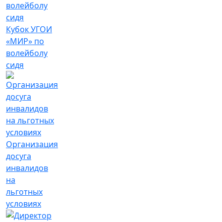
Кубок УГОИ
«МИР» по
волейболу
сидя
Организация
досуга
инвалидов
на
льготных
условиях