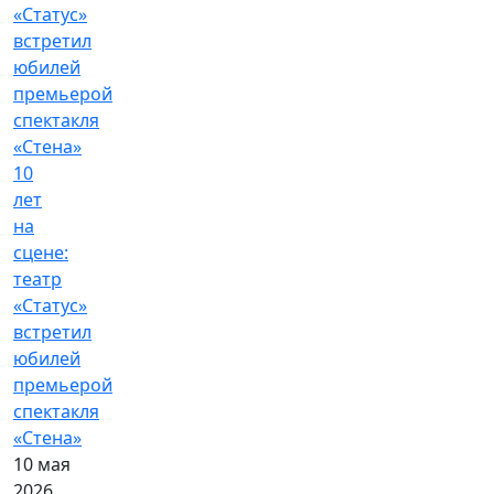
10
лет
на
сцене:
театр
«Статус»
встретил
юбилей
премьерой
спектакля
«Стена»
10 мая
2026