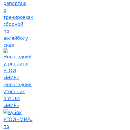
репортаж
о
тренировках
сборной
по
волейболу
сидя
Новогодний
утренник
в УГОИ
«МИР»