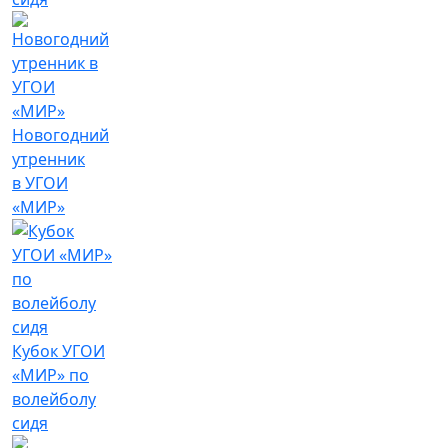
Новогодний
утренник
в УГОИ
«МИР»
Кубок УГОИ
«МИР» по
волейболу
сидя