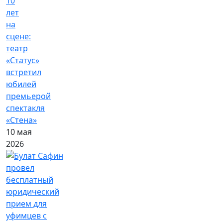
10
лет
на
сцене:
театр
«Статус»
встретил
юбилей
премьерой
спектакля
«Стена»
10 мая
2026