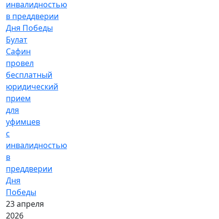
Булат
Сафин
провел
бесплатный
юридический
прием
для
уфимцев
с
инвалидностью
в
преддверии
Дня
Победы
23 апреля
2026