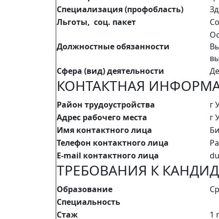
Специализация (профобласть)
Зд
Льготы, соц. пакет
Со
Ос
Должностные обязанности
Вы
вы
Сфера (вид) деятельности
Де
КОНТАКТНАЯ ИНФОРМ
Район трудоустройства
г 
Адрес рабочего места
г 
Имя контактного лица
Би
Телефон контактного лица
Ра
E-mail контактного лица
du
ТРЕБОВАНИЯ К КАНДИД
Образование
Ср
Специальность
Стаж
1 