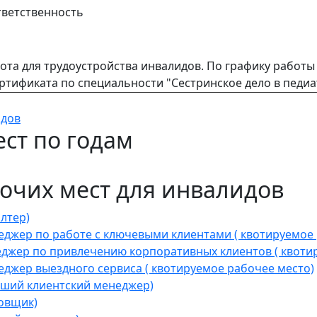
ветственность
ота для трудоустройства инвалидов. По графику работ
ртификата по специальности "Сестринское дело в педи
идов
ст по годам
очих мест для инвалидов
лтер)
джер по работе с ключевыми клиентами ( квотируемое 
жер по привлечению корпоративных клиентов ( квотир
жер выездного сервиса ( квотируемое рабочее место)
ший клиентский менеджер)
овщик)