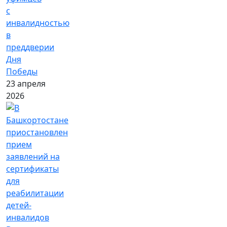
с
инвалидностью
в
преддверии
Дня
Победы
23 апреля
2026