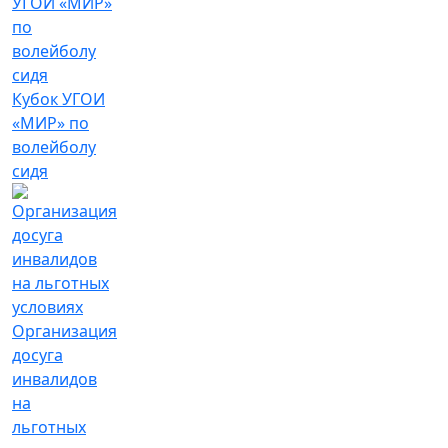
Кубок УГОИ
«МИР» по
волейболу
сидя
Организация
досуга
инвалидов
на
льготных