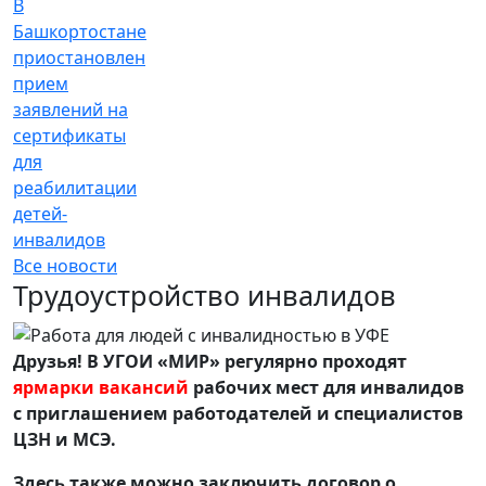
В
Башкортостане
приостановлен
прием
заявлений на
сертификаты
для
реабилитации
детей-
инвалидов
Все новости
Трудоустройство инвалидов
Друзья! В УГОИ «МИР» регулярно проходят
ярмарки вакансий
рабочих мест для инвалидов
с приглашением работодателей и специалистов
ЦЗН и МСЭ.
Здесь также можно заключить договор о