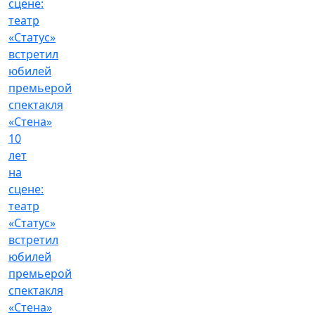
10
лет
на
сцене:
театр
«Статус»
встретил
юбилей
премьерой
спектакля
«Стена»