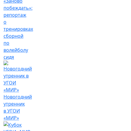
«Заново
побеждать»:
репортаж
о
тренировках
сборной
по
волейболу
сидя
Новогодний
утренник
в УГОИ
«МИР»