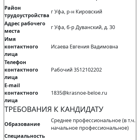
Район
г Уфа, р-н Кировский
трудоустройства
Адрес рабочего
г Уфа, б-р Дуванский, д. 30
места
Имя
контактного
Исаева Евгения Вадимовна
лица
Телефон
контактного
Рабочий 3512102202
лица
E-mail
контактного
1835@krasnoe-beloe.ru
лица
ТРЕБОВАНИЯ К КАНДИДАТУ
Среднее профессиональное (в т.ч.
Образование
начальное профессиональное)
Специальность