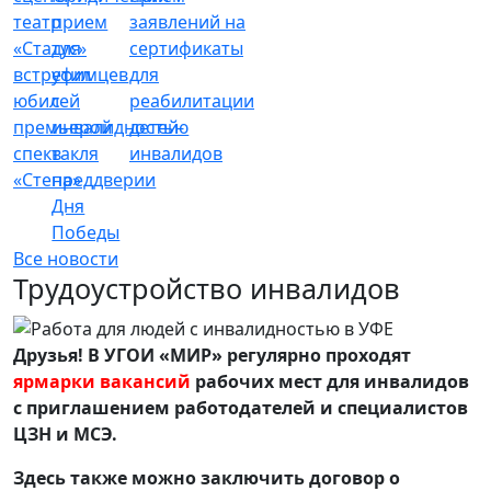
театр
прием
заявлений на
«Статус»
для
сертификаты
встретил
уфимцев
для
юбилей
с
реабилитации
премьерой
инвалидностью
детей-
спектакля
в
инвалидов
«Стена»
преддверии
Дня
Победы
Все новости
Трудоустройство инвалидов
Друзья! В УГОИ «МИР» регулярно проходят
ярмарки вакансий
рабочих мест для инвалидов
с приглашением работодателей и специалистов
ЦЗН и МСЭ.
Здесь также можно заключить договор о