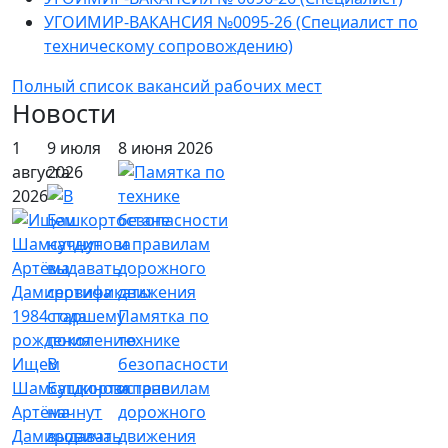
УГОИМИР-ВАКАНСИЯ №0095-26 (Cпециалист по
техническому сопровождению)
Полный список вакансий рабочих мест
Новости
1
9 июля
8 июня 2026
августа
2026
2026
Памятка по
технике
Ищем
В
безопасности
Шамсутдинова
Башкортостане
и правилам
Артёма
начнут
дорожного
Дамировича
выдавать
движения