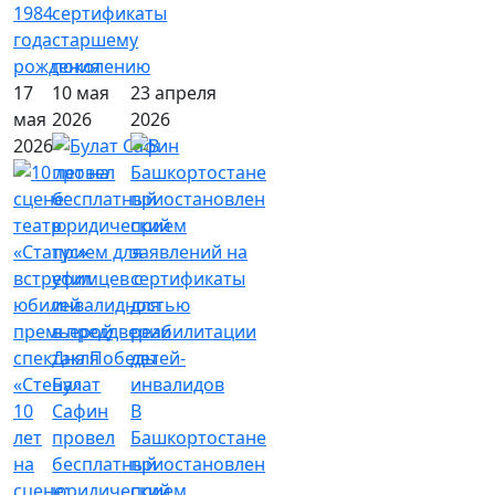
1984
сертификаты
года
старшему
рождения
поколению
17
10 мая
23 апреля
мая
2026
2026
2026
Булат
10
Сафин
В
лет
провел
Башкортостане
на
бесплатный
приостановлен
сцене:
юридический
прием