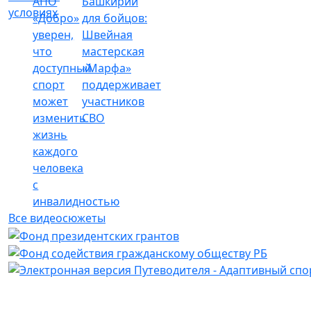
АНО
Башкирии
условиях
«Добро»
для бойцов:
уверен,
Швейная
что
мастерская
доступный
«Марфа»
спорт
поддерживает
может
участников
изменить
СВО
жизнь
каждого
человека
с
инвалидностью
Все видеосюжеты