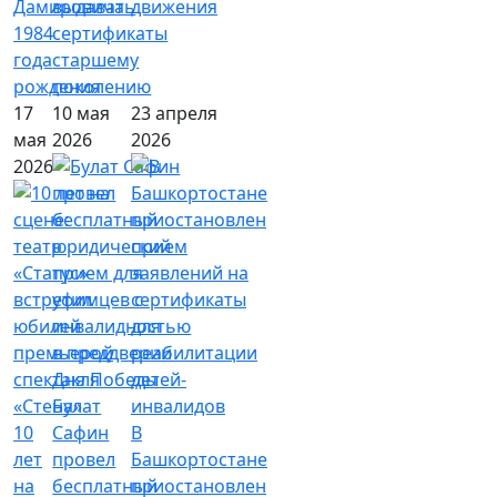
Дамировича
выдавать
движения
1984
сертификаты
года
старшему
рождения
поколению
17
10 мая
23 апреля
мая
2026
2026
2026
Булат
10
Сафин
В
лет
провел
Башкортостане
на
бесплатный
приостановлен