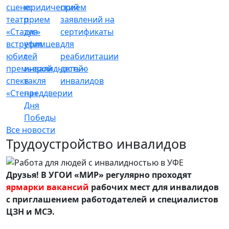
сцене:
юридический
прием
театр
прием
заявлений на
«Статус»
для
сертификаты
встретил
уфимцев
для
юбилей
с
реабилитации
премьерой
инвалидностью
детей-
спектакля
в
инвалидов
«Стена»
преддверии
Дня
Победы
Все новости
Трудоустройство инвалидов
Друзья! В УГОИ «МИР» регулярно проходят
ярмарки вакансий
рабочих мест для инвалидов
с приглашением работодателей и специалистов
ЦЗН и МСЭ.