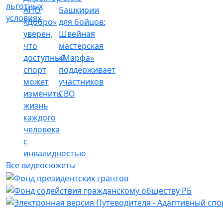
льготных
АНО
Башкирии
условиях
«Добро»
для бойцов:
уверен,
Швейная
что
мастерская
доступный
«Марфа»
спорт
поддерживает
может
участников
изменить
СВО
жизнь
каждого
человека
с
инвалидностью
Все видеосюжеты