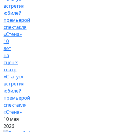
10
лет
на
сцене:
театр
«Статус»
встретил
юбилей
премьерой
спектакля
«Стена»
10 мая
2026