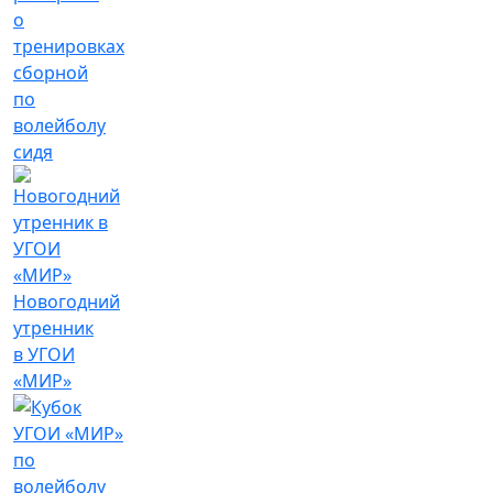
о
тренировках
сборной
по
волейболу
сидя
Новогодний
утренник
в УГОИ
«МИР»