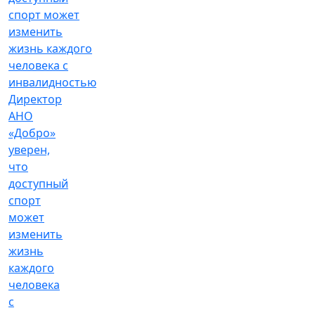
Директор
АНО
«Добро»
уверен,
что
доступный
спорт
может
изменить
жизнь
каждого
человека
с