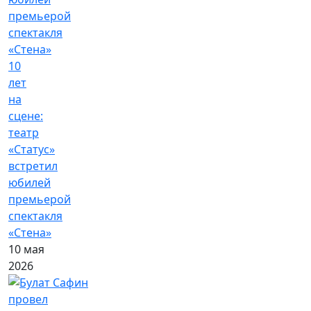
10
лет
на
сцене:
театр
«Статус»
встретил
юбилей
премьерой
спектакля
«Стена»
10 мая
2026