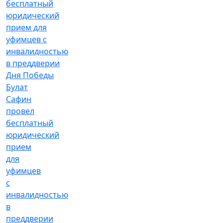
Булат
Сафин
провел
бесплатный
юридический
прием
для
уфимцев
с
инвалидностью
в
преддверии