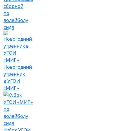
сборной
по
волейболу
сидя
Новогодний
утренник
в УГОИ
«МИР»
Кубок УГОИ