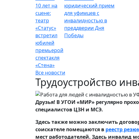
10 лет на
юридический прием
сцене:
для уфимцев с
театр
инвалидностью в
«Статус»
преддверии Дня
встретил
Победы
юбилей
премьерой
спектакля
«Стена»
Все новости
Трудоустройство ин
Друзья! В УГОИ «МИР» регулярно прох
специалистов ЦЗН и МСЭ.
Здесь также можно заключить договор
соискателе помещаются в
реестр резю
мест работодателей. Здесь инвалид мо