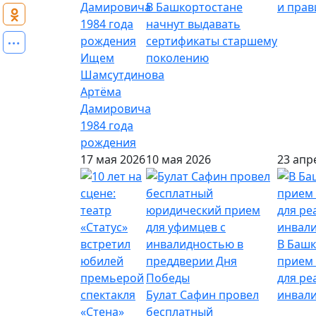
В Башкортостане
и пра
начнут выдавать
сертификаты старшему
Ищем
поколению
Шамсутдинова
Артёма
Дамировича
1984 года
рождения
17 мая 2026
10 мая 2026
23 апр
В Башк
прием 
для ре
Булат Сафин провел
инвал
бесплатный