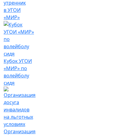
утренник
в УГОИ
«МИР»
Кубок УГОИ
«МИР» по
волейболу
сидя
Организация