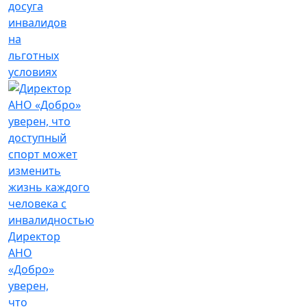
досуга
инвалидов
на
льготных
условиях
Директор
АНО
«Добро»
уверен,
что