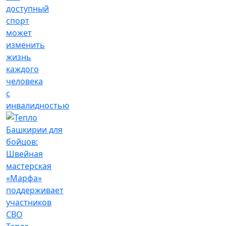
доступный
спорт
может
изменить
жизнь
каждого
человека
с
инвалидностью