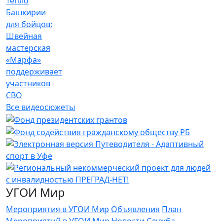
Тепло
Башкирии
для бойцов:
Швейная
мастерская
«Марфа»
поддерживает
участников
СВО
Все видеосюжеты
УГОИ Мир
Мероприятия в УГОИ Мир
Объявления
План