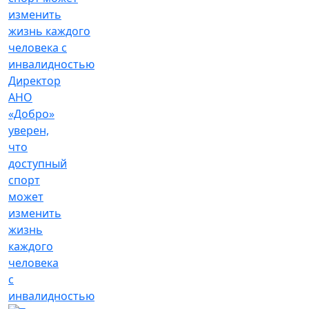
Директор
АНО
«Добро»
уверен,
что
доступный
спорт
может
изменить
жизнь
каждого
человека
с
инвалидностью