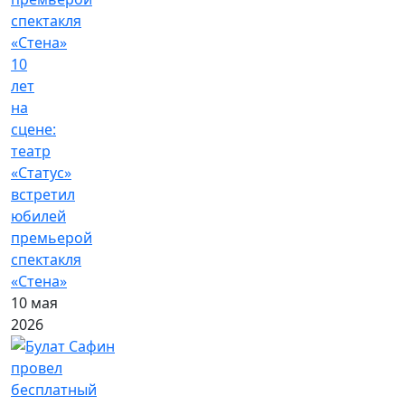
10
лет
на
сцене:
театр
«Статус»
встретил
юбилей
премьерой
спектакля
«Стена»
10 мая
2026