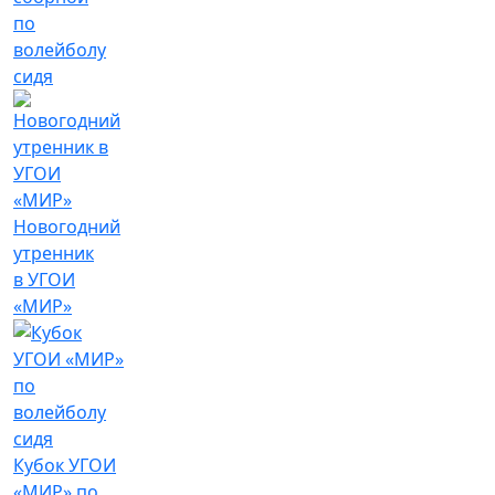
по
волейболу
сидя
Новогодний
утренник
в УГОИ
«МИР»
Кубок УГОИ
«МИР» по