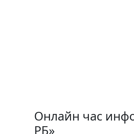
Онлайн час инфо
РБ»