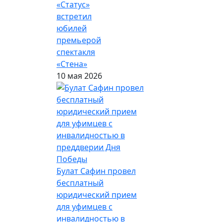
«Статус»
встретил
юбилей
премьерой
спектакля
«Стена»
10 мая 2026
Булат Сафин провел
бесплатный
юридический прием
для уфимцев с
инвалидностью в