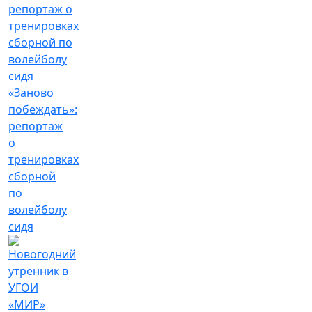
«Заново
побеждать»:
репортаж
о
тренировках
сборной
по
волейболу
сидя