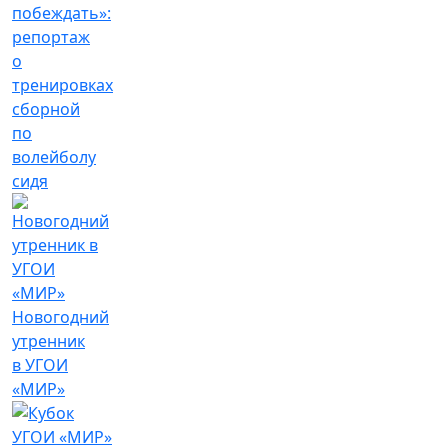
побеждать»:
репортаж
о
тренировках
сборной
по
волейболу
сидя
Новогодний
утренник
в УГОИ
«МИР»