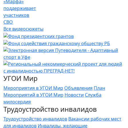
«Марфа»
поддерживает
участников
СВО
Все видеосюжеты
УГОИ Мир
Мероприятия в УГОИ Мир
Объявления
План
Мероприятий в УГОИ Мир
Новости
Служба
милосердия
Трудоустройство инвалидов
Трудоустройство инвалидов
Вакансии рабочих мест
для инвалидов
Инвалиды, желающие