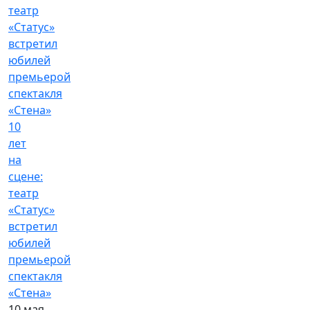
10
лет
на
сцене:
театр
«Статус»
встретил
юбилей
премьерой
спектакля
«Стена»
10 мая