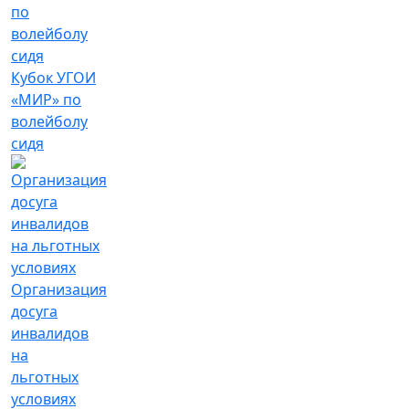
Кубок УГОИ
«МИР» по
волейболу
сидя
Организация
досуга
инвалидов
на
льготных
условиях