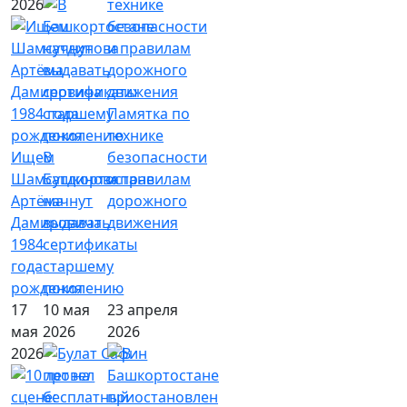
2026
Памятка по
технике
Ищем
В
безопасности
Шамсутдинова
Башкортостане
и правилам
Артёма
начнут
дорожного
Дамировича
выдавать
движения
1984
сертификаты
года
старшему
рождения
поколению
17
10 мая
23 апреля
мая
2026
2026
2026