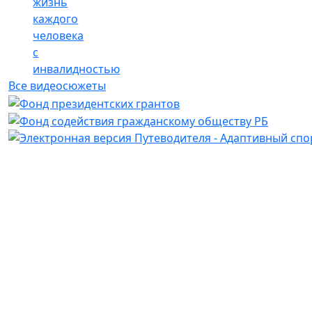
жизнь
каждого
человека
с
инвалидностью
Все видеосюжеты