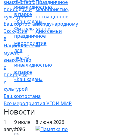
Праздничное
мероприятие,
посвященное
Международному
Физкультурное
Экскурсия
Дню семьи
праздничное
в
мероприятие
Национальный
для
музей:
людей с
знакомство
инвалидностью
с
в парке
природой
«Кашкадан»
и
культурой
Башкортостана
Все мероприятия УГОИ МИР
Новости
1
9 июля
8 июня 2026
августа
2026