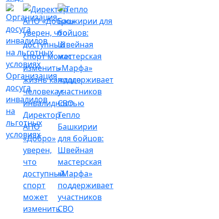
Организация
досуга
инвалидов
на
Директор
Тепло
льготных
АНО
Башкирии
условиях
«Добро»
для бойцов:
уверен,
Швейная
что
мастерская
доступный
«Марфа»
спорт
поддерживает
может
участников
изменить
СВО