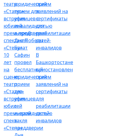
Булат
10
Сафин
В
лет
провел
Башкортостане
на
бесплатный
приостановлен
сцене:
юридический
прием
театр
прием
заявлений на
«Статус»
для
сертификаты
встретил
уфимцев
для
юбилей
с
реабилитации
премьерой
инвалидностью
детей-
спектакля
в
инвалидов
«Стена»
преддверии
Дня