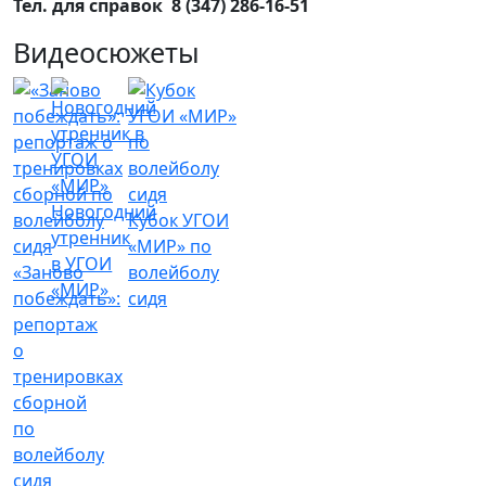
Тел. для справок 8 (347) 286-16-51
Видеосюжеты
Новогодний
Кубок УГОИ
утренник
«МИР» по
в УГОИ
«Заново
волейболу
«МИР»
побеждать»:
сидя
репортаж
о
тренировках
сборной
по
волейболу
сидя