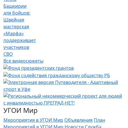
Башкирии
для бойцов:
Швейная
мастерская
«Марфа»
поддерживает
участников
СВО
Все видеосюжеты
УГОИ Мир
Мероприятия в УГОИ Мир
Объявления
План
Мероприятий в УГОИ Мир
Новости
Служба