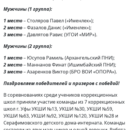
Мужчины (1 группа):
1 место
– Столяров Павел («Именлек»);
2 место
– Фазалов Данис («Именлек»);
3 место
– Давлятов Равис (УГОИ «МИР»).
Мужчины (2 группа):
1 место
– Юсупов Рамиль (Архангельский ПНИ);
2 место
– Маннанов Финат (Ишимбайский ПНИ);
3 место
– Азаренков Виктор (БРО ВОИ «ОПОРА»).
Поздравляем победителей и призеров с победой!
В соревнованиях среди учеников коррекционных
школ приняли участие команды из 7 коррекционных
школ г. Уфы УКШИ №13, УКШИ №30, УКШИ №59,
УКШИ №63, УКШИ №92, УКШИ №120, УКШИ №28 и
Серафимовского детского дома-интерната. Команды
состояли из двух мальчиков и одной девочки. Ребята