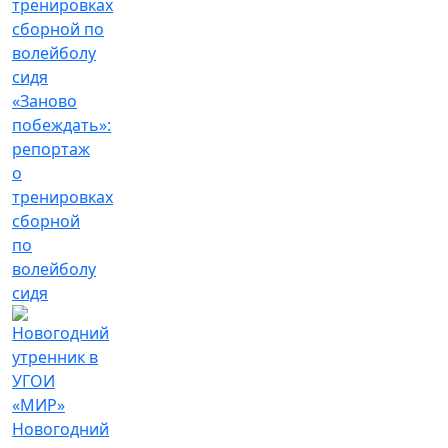
«Заново
побеждать»:
репортаж
о
тренировках
сборной
по
волейболу
сидя
Новогодний