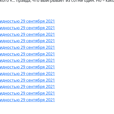
о «... правда, что выигрывает из сотни один. Но – какое