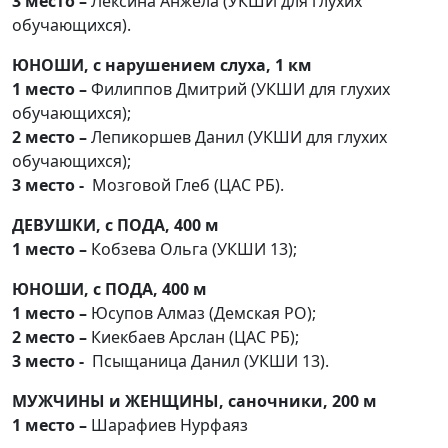
3 место –
Лексина Анжела (УКШИ для глухих
обучающихся).
ЮНОШИ, с нарушением слуха, 1 км
1 место –
Филиппов Дмитрий (УКШИ для глухих
обучающихся);
2 место –
Лепикоршев Данил (УКШИ для глухих
обучающихся);
3 место -
Мозговой Глеб (ЦАС РБ).
ДЕВУШКИ, с ПОДА, 400 м
1 место –
Кобзева Ольга (УКШИ 13);
ЮНОШИ, с ПОДА, 400 м
1 место –
Юсупов Алмаз (Демская РО);
2 место –
Киекбаев Арслан (ЦАС РБ);
3 место -
Псыщаница Данил (УКШИ 13).
МУЖЧИНЫ и ЖЕНЩИНЫ, саночники, 200 м
1 место –
Шарафиев Нурфаяз