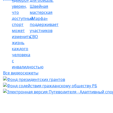
«Добро»
для бойцов:
уверен,
Швейная
что
мастерская
доступный
«Марфа»
спорт
поддерживает
может
участников
изменить
СВО
жизнь
каждого
человека
с
инвалидностью
Все видеосюжеты