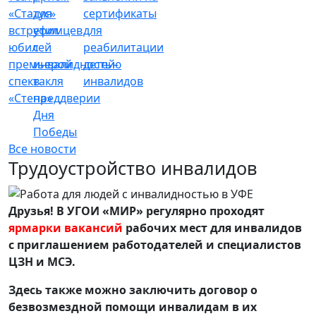
«Статус»
для
сертификаты
встретил
уфимцев
для
юбилей
с
реабилитации
премьерой
инвалидностью
детей-
спектакля
в
инвалидов
«Стена»
преддверии
Дня
Победы
Все новости
Трудоустройство инвалидов
Друзья! В УГОИ «МИР» регулярно проходят
ярмарки вакансий
рабочих мест для инвалидов
с приглашением работодателей и специалистов
ЦЗН и МСЭ.
Здесь также можно заключить договор о
безвозмездной помощи инвалидам в их