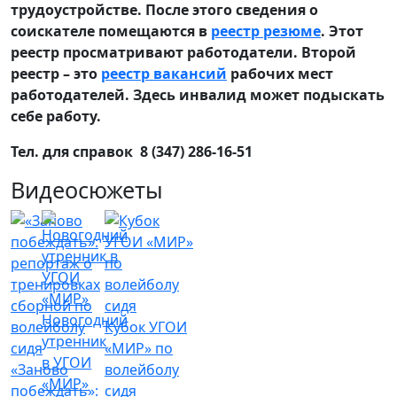
трудоустройстве. После этого сведения о
соискателе помещаются в
реестр резюме
. Этот
реестр просматривают работодатели. Второй
реестр – это
реестр вакансий
рабочих мест
работодателей. Здесь инвалид может подыскать
себе работу.
Тел. для справок 8 (347) 286-16-51
Видеосюжеты
Новогодний
Кубок УГОИ
утренник
«МИР» по
в УГОИ
«Заново
волейболу
«МИР»
побеждать»:
сидя