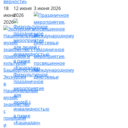
верности»
18
12 июня
3 июня 2026
июня
2026
2026
Праздничное
мероприятие,
посвященное
Международному
Физкультурное
Экскурсия
Дню семьи
праздничное
в
мероприятие
Национальный
для
музей:
людей с
знакомство
инвалидностью
с
в парке
природой
«Кашкадан»
и