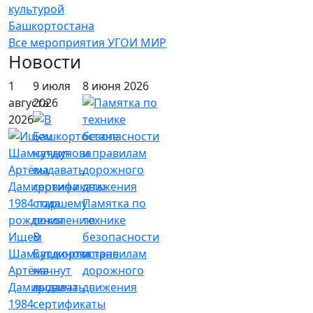
культурой
Башкортостана
Все мероприятия УГОИ МИР
Новости
1
9 июля
8 июня 2026
августа
2026
2026
Памятка по
технике
Ищем
В
безопасности
Шамсутдинова
Башкортостане
и правилам
Артёма
начнут
дорожного
Дамировича
выдавать
движения
1984
сертификаты