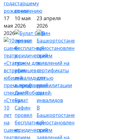
года
старшему
рождения
поколению
17
10 мая
23 апреля
мая
2026
2026
2026
Булат
10
Сафин
В
лет
провел
Башкортостане
на
бесплатный
приостановлен
сцене:
юридический
прием
театр
прием
заявлений на