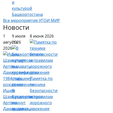
и
культурой
Башкортостана
Все мероприятия УГОИ МИР
Новости
1
9 июля
8 июня 2026
августа
2026
2026
Памятка по
технике
Ищем
В
безопасности
Шамсутдинова
Башкортостане
и правилам
Артёма
начнут
дорожного
Дамировича
выдавать
движения