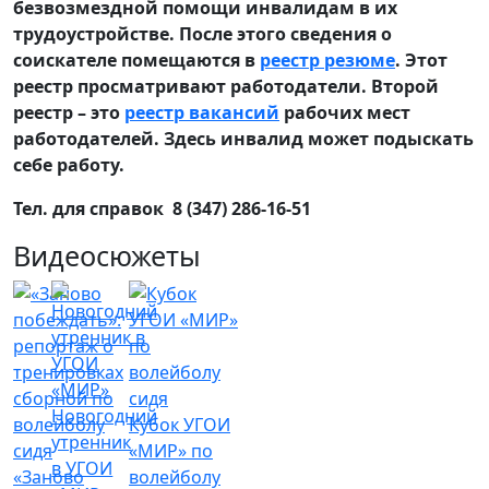
безвозмездной помощи инвалидам в их
трудоустройстве. После этого сведения о
соискателе помещаются в
реестр резюме
. Этот
реестр просматривают работодатели. Второй
реестр – это
реестр вакансий
рабочих мест
работодателей. Здесь инвалид может подыскать
себе работу.
Тел. для справок 8 (347) 286-16-51
Видеосюжеты
Новогодний
Кубок УГОИ
утренник
«МИР» по
в УГОИ
«Заново
волейболу