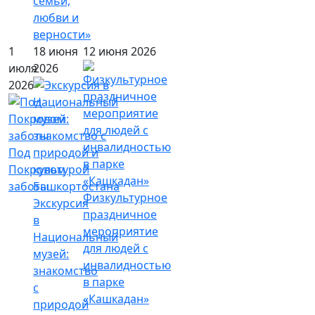
семьи,
любви и
верности»
1
18 июня
12 июня 2026
июля
2026
2026
Под
Покровом
заботы
Физкультурное
Экскурсия
праздничное
в
мероприятие
Национальный
для людей с
музей:
инвалидностью
знакомство
в парке
с
«Кашкадан»
природой