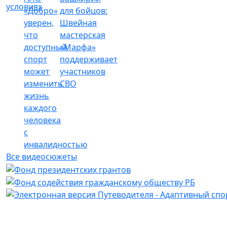
условиях
«Добро»
для бойцов:
уверен,
Швейная
что
мастерская
доступный
«Марфа»
спорт
поддерживает
может
участников
изменить
СВО
жизнь
каждого
человека
с
инвалидностью
Все видеосюжеты