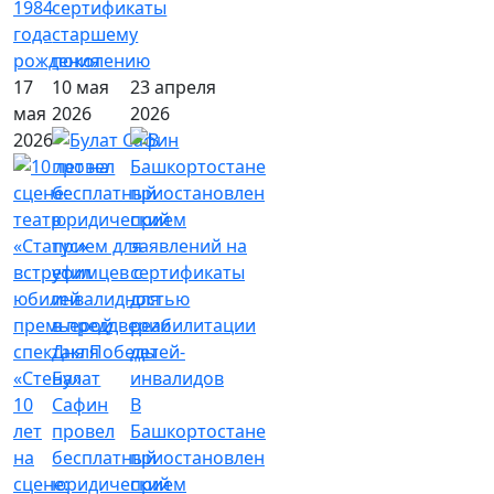
1984
сертификаты
года
старшему
рождения
поколению
17
10 мая
23 апреля
мая
2026
2026
2026
Булат
10
Сафин
В
лет
провел
Башкортостане
на
бесплатный
приостановлен
сцене:
юридический
прием