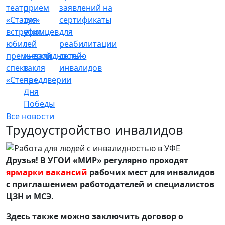
театр
прием
заявлений на
«Статус»
для
сертификаты
встретил
уфимцев
для
юбилей
с
реабилитации
премьерой
инвалидностью
детей-
спектакля
в
инвалидов
«Стена»
преддверии
Дня
Победы
Все новости
Трудоустройство инвалидов
Друзья! В УГОИ «МИР» регулярно проходят
ярмарки вакансий
рабочих мест для инвалидов
с приглашением работодателей и специалистов
ЦЗН и МСЭ.
Здесь также можно заключить договор о