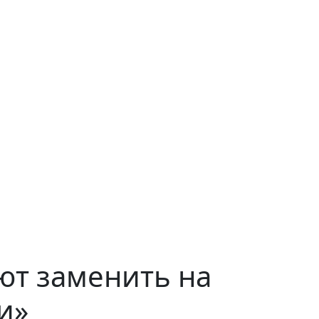
ют заменить на
и»