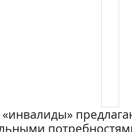
 «инвалиды» предлага
альными потребностям