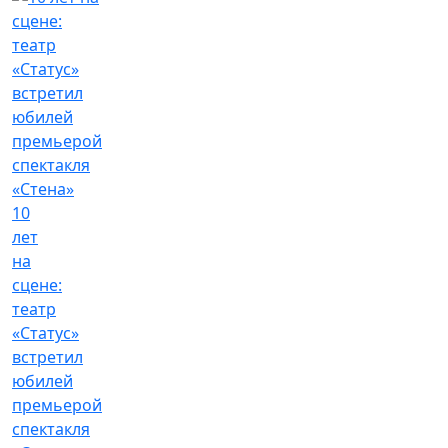
10
лет
на
сцене:
театр
«Статус»
встретил
юбилей
премьерой
спектакля