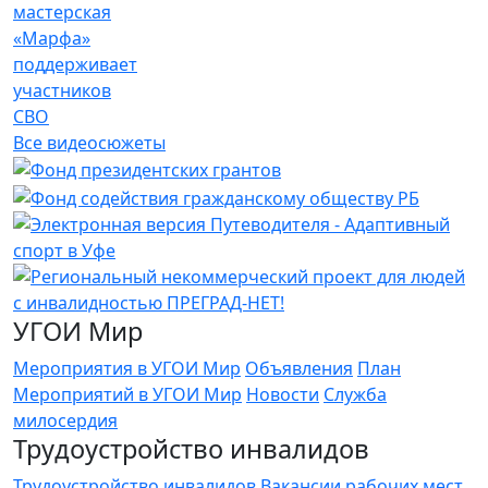
мастерская
«Марфа»
поддерживает
участников
СВО
Все видеосюжеты
УГОИ Мир
Мероприятия в УГОИ Мир
Объявления
План
Мероприятий в УГОИ Мир
Новости
Служба
милосердия
Трудоустройство инвалидов
Трудоустройство инвалидов
Вакансии рабочих мест