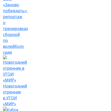
«Заново
побеждать»:
репортаж
о
тренировках
сборной
по
волейболу
сидя
Новогодний
утренник
в УГОИ
«МИР»