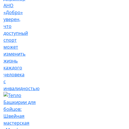
АНО
«Добро»
уверен,
что
доступный
спорт
может
изменить
жизнь
каждого
человека
с
инвалидностью