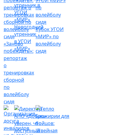
Новогодний
Кубок УГОИ
утренник
«МИР» по
в УГОИ
«Заново
волейболу
«МИР»
побеждать»:
сидя
репортаж
о
тренировках
сборной
по
волейболу
сидя