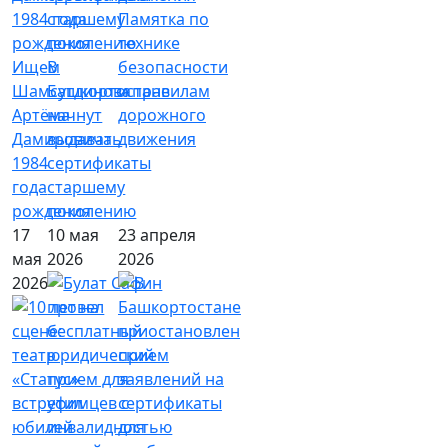
Памятка по
технике
Ищем
В
безопасности
Шамсутдинова
Башкортостане
и правилам
Артёма
начнут
дорожного
Дамировича
выдавать
движения
1984
сертификаты
года
старшему
рождения
поколению
17
10 мая
23 апреля
мая
2026
2026
2026