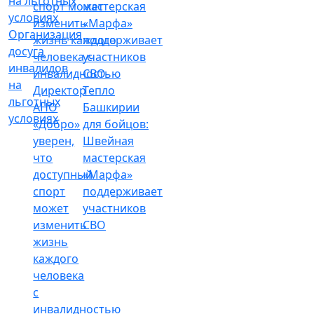
Организация
досуга
инвалидов
на
Директор
Тепло
льготных
АНО
Башкирии
условиях
«Добро»
для бойцов:
уверен,
Швейная
что
мастерская
доступный
«Марфа»
спорт
поддерживает
может
участников
изменить
СВО
жизнь
каждого
человека
с
инвалидностью