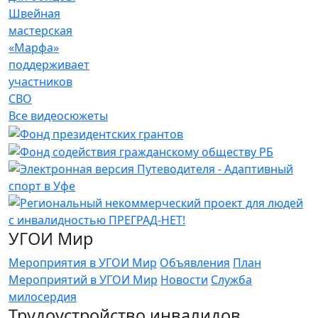
Швейная
мастерская
«Марфа»
поддерживает
участников
СВО
Все видеосюжеты
УГОИ Мир
Мероприятия в УГОИ Мир
Объявления
План
Мероприятий в УГОИ Мир
Новости
Служба
милосердия
Трудоустройство инвалидов