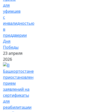
для
уфимцев
с
инвалидностью
в
преддверии
Дня
Победы
23 апреля
2026