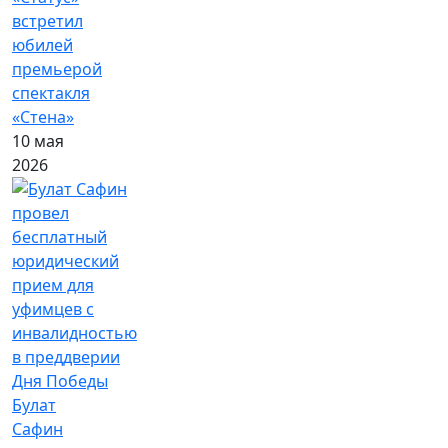
встретил
юбилей
премьерой
спектакля
«Стена»
10 мая
2026
Булат
Сафин