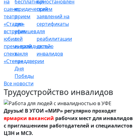
на
бесплатный
приостановлен
сцене:
юридический
прием
театр
прием
заявлений на
«Статус»
для
сертификаты
встретил
уфимцев
для
юбилей
с
реабилитации
премьерой
инвалидностью
детей-
спектакля
в
инвалидов
«Стена»
преддверии
Дня
Победы
Все новости
Трудоустройство инвалидов
Друзья! В УГОИ «МИР» регулярно проходят
ярмарки вакансий
рабочих мест для инвалидов
с приглашением работодателей и специалистов
ЦЗН и МСЭ.