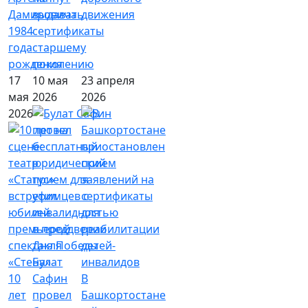
Дамировича
выдавать
движения
1984
сертификаты
года
старшему
рождения
поколению
17
10 мая
23 апреля
мая
2026
2026
2026
Булат
10
Сафин
В
лет
провел
Башкортостане