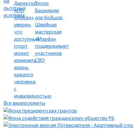
на
Директор
Тепло
льготных
АНО
Башкирии
условиях
«Добро»
для бойцов:
уверен,
Швейная
что
мастерская
доступный
«Марфа»
спорт
поддерживает
может
участников
изменить
СВО
жизнь
каждого
человека
с
инвалидностью
Все видеосюжеты