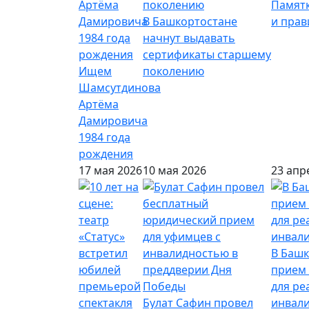
Памятк
В Башкортостане
и пра
начнут выдавать
сертификаты старшему
Ищем
поколению
Шамсутдинова
Артёма
Дамировича
1984 года
рождения
17 мая 2026
10 мая 2026
23 апр
В Башк
прием 
для ре
Булат Сафин провел
инвал