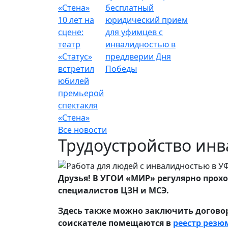
бесплатный
10 лет на
юридический прием
сцене:
для уфимцев с
театр
инвалидностью в
«Статус»
преддверии Дня
встретил
Победы
юбилей
премьерой
спектакля
«Стена»
Все новости
Трудоустройство ин
Друзья! В УГОИ «МИР» регулярно прох
специалистов ЦЗН и МСЭ.
Здесь также можно заключить договор
соискателе помещаются в
реестр резю