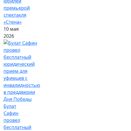
юбилей
премьерой
спектакля
«Стена»
10 мая
2026
Булат
Сафин
провел
бесплатный