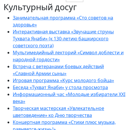
Культурный досуг
Занимательная программа «Сто советов на
здоровье»
Интерактивная выставка «Звучащие струны
Тухвата Янаби» (к 130-летию башкирского
советского поэта)
Мультимедийный лекторий «Символ доблести и
народной гордости»
Встреча с ветеранами боевых действий
«Славной Армии сыны»
Игровая программа «Курс молодого бойца»
Беседа «Тухват Янаби» у стола просмотра
Информационный час «Молодые избиратели XXI
века»
Творческая мастерская «Увлекательное
цветоведение» ко Дню творчества
Концертная программа «Стихи плюс музыка,
равняется-жизнь!»