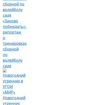
«Заново
побеждать»:
репортаж
о
тренировках
сборной
по
волейболу
сидя
Новогодний
утренник