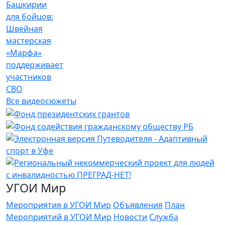
Башкирии
для бойцов:
Швейная
мастерская
«Марфа»
поддерживает
участников
СВО
Все видеосюжеты
УГОИ Мир
Мероприятия в УГОИ Мир
Объявления
План
Мероприятий в УГОИ Мир
Новости
Служба