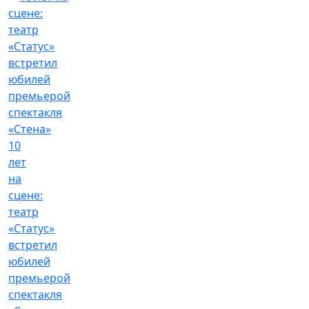
10
лет
на
сцене:
театр
«Статус»
встретил
юбилей
премьерой
спектакля