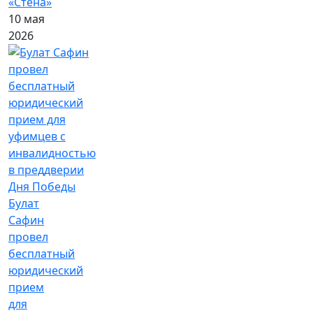
«Стена»
10 мая
2026
Булат
Сафин
провел
бесплатный
юридический
прием
для