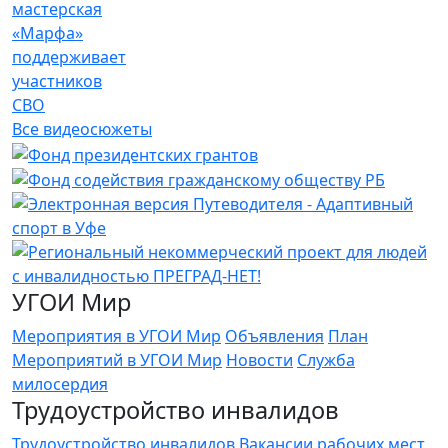
мастерская
«Марфа»
поддерживает
участников
СВО
Все видеосюжеты
УГОИ Мир
Мероприятия в УГОИ Мир
Объявления
План
Мероприятий в УГОИ Мир
Новости
Служба
милосердия
Трудоустройство инвалидов
Трудоустройство инвалидов
Вакансии рабочих мест