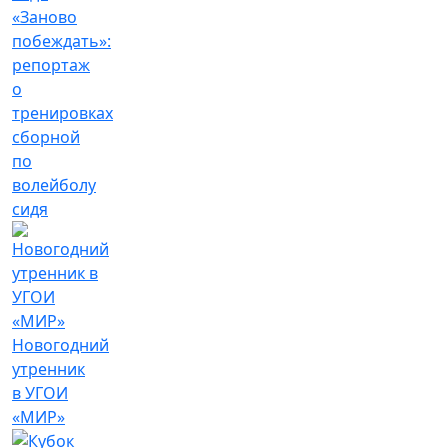
«Заново
побеждать»:
репортаж
о
тренировках
сборной
по
волейболу
сидя
Новогодний
утренник
в УГОИ
«МИР»